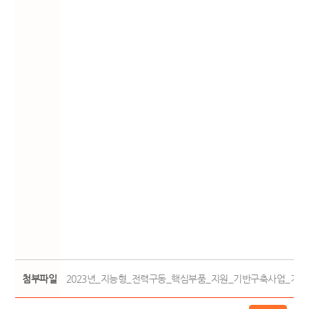
첨부파일
2023년_지능형_전력구동_핵심부품_지원_기반구축사업_기업모집_공