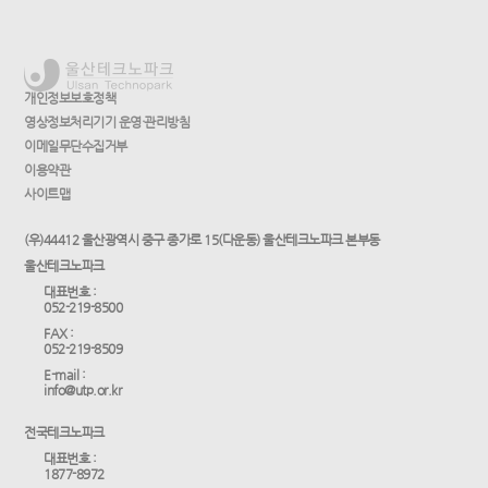
개인정보보호정책
영상정보처리기기 운영·관리방침
이메일무단수집거부
이용약관
사이트맵
(우)44412 울산광역시 중구 종가로 15(다운동) 울산테크노파크 본부동
울산테크노파크
대표번호 :
052-219-8500
FAX :
052-219-8509
E-mail :
info@utp.or.kr
전국테크노파크
대표번호 :
1877-8972