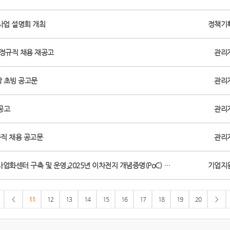
사업 설명회 개최
정책기
차 정규직 채용 재공고
관리
장 초빙 공고문
관리
공고
관리
규직 채용 공고문
관리
화센터 구축 및 운영」2025년 이차전지 개념증명(PoC) …
기업지
<
11
12
13
14
15
16
17
18
19
20
>