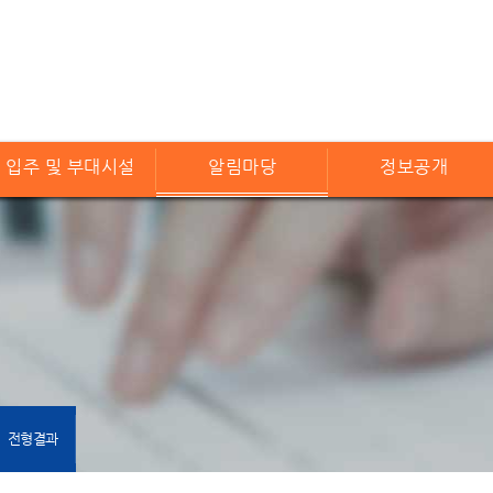
입주 및 부대시설
알림마당
정보공개
전형결과