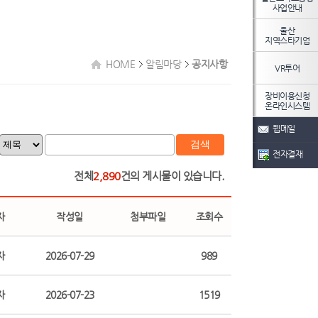
사업안내
울산
지역스타기업
HOME
알림마당
공지사항
VR투어
장비이용신청
온라인시스템
웹메일
검색
전자결재
전체
2,890
건의 게시물이 있습니다.
자
작성일
첨부파일
조회수
자
2026-07-29
989
자
2026-07-23
1519