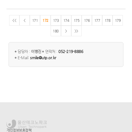
<<
<
171
172
173
174
175
176
177
178
179
180
>
>>
담당자 :
이병진
연락처 :
052-219-8886
E-Mail:
smile@utp.or.kr
개인정보보호정책