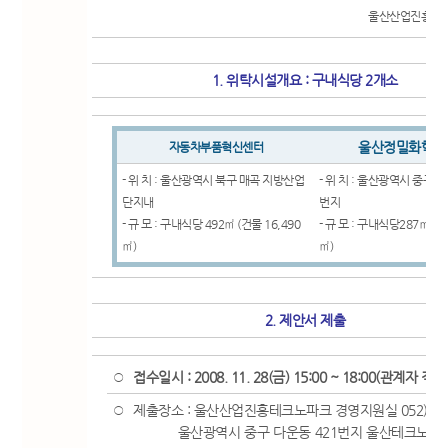
울산산업진흥테크
1. 위탁시설개요 : 구내식당 2개소
울산정밀화학센
자동차부품혁신센터
- 위 치 : 울산광역시 북구 매곡 지방산업
- 위 치 : 울산광역시 중구 다
단지내
번지
- 규 모 : 구내식당 492㎡ (건물 16,490
- 규 모 : 구내식당287㎡ (건
㎡)
㎡)
2. 제안서 제출
접수일시 : 2008. 11. 28(금) 15:00 ~ 18:00(관계자 직
○
제출장소 : 울산산업진흥테크노파크 경영지원실 052)219-
○
울산광역시 중구 다운동 421번지 울산테크노파크