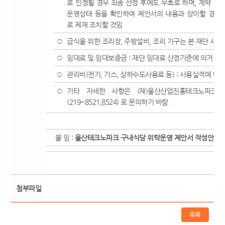
로 인정될 경우 최종 선정 후에도 무효로 하며, 계약 기
운영상태 등을 확인하여 제안서의 내용과 상이할 경우
로 제재 조치할 것임
급식을 위한 조리장, 주방설비, 조리 기구는 본 재단 시설
○
임대료 및 임대보증금 : 재단 임대료 산정기준에 의거 납
○
관리비(전기, 가스, 상하수도사용료 등) : 사용실적에 따
○
기타 자세한 사항은 (재)울산산업진흥테크노파크 
○
(219~8521,8524) 로 문의하기 바람.
붙 임 :
울산테크노파크 구내식당 위탁운영 제안서 작성안내
첨부파일
목록