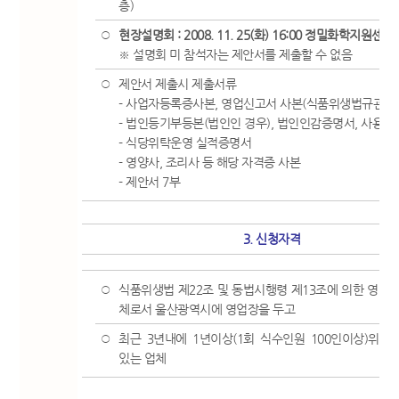
층)
현장설명회 : 2008. 11. 25(화) 16:00 정밀화학지원센
○
※ 설명회 미 참석자는 제안서를 제출할 수 없음
제안서 제출시 제출서류
○
- 사업자등록증사본, 영업신고서 사본(식품위생법규관련
- 법인등기부등본(법인인 경우), 법인인감증명서, 사용인
- 식당위탁운영 실적증명서
- 영양사, 조리사 등 해당 자격증 사본
- 제안서 7부
3. 신청자격
식품위생법 제22조 및 동법시행령 제13조에 의한 영업신
○
체로서 울산광역시에 영업장을 두고
최근 3년내에 1년이상(1회 식수인원 100인이상)위탁
○
있는 업체