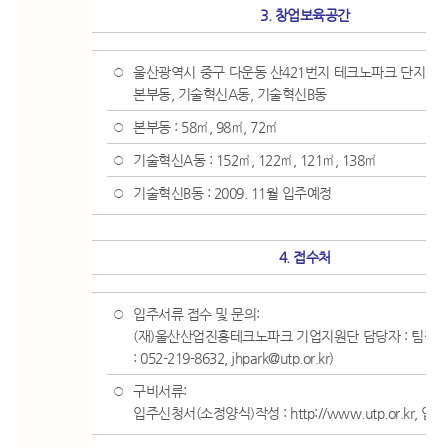
3. 창업보육공간
울산광역시 중구 다운동 산421번지 테크노파크 단지내 
○
본부동, 기술혁신A동, 기술혁신B동
본부동 : 58㎡, 98㎡, 72㎡
○
기술혁신A동 : 152㎡, 122㎡, 121㎡, 138㎡
○
기술혁신B동 : 2009. 11월 입주예정
○
4. 접수처
입주서류 접수 및 문의:
○
(재)울산산업진흥테크노파크 기업지원단 담당자 : 팀장 박
: 052-219-8632, jhpark@utp.or.kr)
구비서류:
○
입주신청서(소정양식)작성 :
http://www.utp.or.kr
, 입