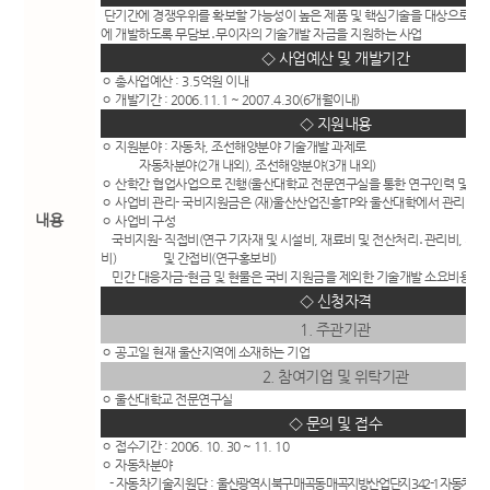
단기간에 경쟁우위를 확보할 가능성이 높은 제품 및 핵심기술을 대상으로 6
에 개발하도록 무담보․무이자의 기술개발 자금을 지원하는 사업
◇ 사업예산 및 개발기간
ㅇ 총사업예산 : 3.5억원 이내
ㅇ 개발기간 : 2006.11.1 ~ 2007.4.30(6개월이내)
◇ 지원내용
ㅇ 지원분야 : 자동차, 조선해양분야 기술개발 과제로
자동차분야(2개 내외), 조선해양분야(3개 내외)
ㅇ 산학간 협업사업으로 진행(울산대학교 전문연구실을 통한 연구인력 및 기
ㅇ 사업비 관리- 국비지원금은 (재)울산산업진흥TP와 울산대학에서 관리
내용
ㅇ 사업비 구성
국비지원- 직접비(연구 기자재 및 시설비, 재료비 및 전산처리․관리비, 시작
비) 및 간접비(연구홍보비)
민간 대응자금-현금 및 현물은 국비 지원금을 제외한 기술개발 소요비용
◇ 신청자격
1. 주관기관
ㅇ 공고일 현재 울산지역에 소재하는 기업
2. 참여기업 및 위탁기관
ㅇ 울산대학교 전문연구실
◇ 문의 및 접수
ㅇ 접수기간 : 2006. 10. 30 ~ 11. 10
ㅇ 자동차분야
- 자동차기술지원단 :
울산광역시 북구 매곡동 매곡지방산업단지 342-1 자동차부품