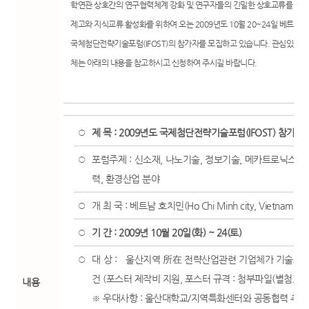
학연관 상호간의 연구협력체계 강화 및 연구자들의 긴밀한 상호교류를 통한
제고와 지식교류 활성화를 위하여 오는 2009년도 10월 20~24일 베트남
국체첨단전략기술포럼(IFOST)의 참가자를 모집하고 있습니다. 관심있는 
체는 아래의 내용을 참고하시고 신청하여 주시길 바랍니다.
제 목 : 2009년도 국제첨단전략기술포럼(IFOST) 참가자
○
포럼주제 : 신소재, 나노기술, 정보기술, 메카트로닉스 및
○
력, 환경산업 분야
개 최 국 : 베트남 호치민(Ho Chi Minh city, Vietnam)
○
기 간 : 2009년 10월 20일(화) ~ 24(토)
○
대 상 : 울산지역 所在 전략산업관련 기업체가 기술포스
○
건 (포스터 제작비 지원, 포스터 규격 : 첨부파일(별첨3). 
내용
※ 우대사항 : 울산대학교/지역특화센터와 공동협력 추진