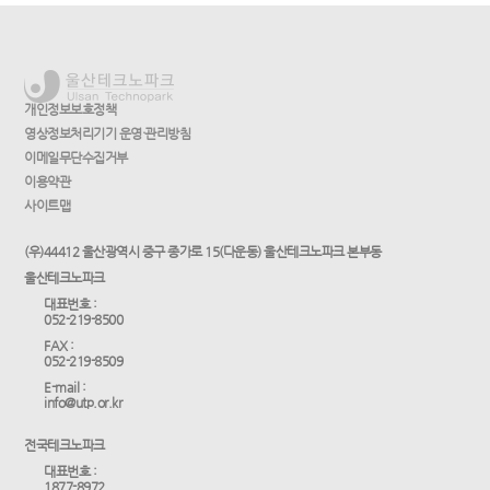
개인정보보호정책
영상정보처리기기 운영·관리방침
이메일무단수집거부
이용약관
사이트맵
(우)44412 울산광역시 중구 종가로 15(다운동) 울산테크노파크 본부동
울산테크노파크
대표번호 :
052-219-8500
FAX :
052-219-8509
E-mail :
info@utp.or.kr
전국테크노파크
대표번호 :
1877-8972