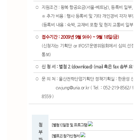
지원조건 : 왕복 항공요금(서울-베트남), 등록비 일부, 간
○
※ 추가 비용 : 행사 등록비 및 기타 개인경비 각자 부담
(등록비 내용 : 숙박, 교재비 포함 및 현지 교통비 일부 포
접수기간 : 2009년 9월 9(수) ~ 9월 18일(금)
○
(신청자는 기획단 or IFOST운영위원회에서 심의.선정 
통보)
신 청 서 : 별첨 2.(download) (mail 혹은 fax 송부 요망)
○
문 의 처 : 울산전략산업기획단 정책기획실 : 한윤성 선
○
cwjung@uria.or.kr ( Tel. : 052-219-8562/ fax :
8559 )
첨
[별첨1]일정 및 프로그램
부
[별표2] 참가신청서
파