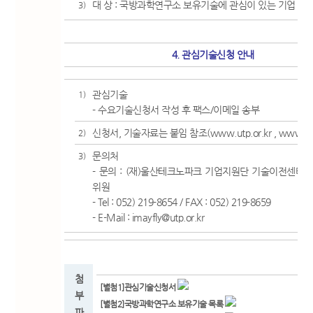
대 상 : 국방과학연구소 보유기술에 관심이 있는 기업
3)
4. 관심기술신청 안내
관심기술
1)
- 수요기술신청서 작성 후 팩스/이메일 송부
신청서, 기술자료는 붙임 참조(
www.utp.or.kr
,
www.utt
2)
문의처
3)
- 문의 : (재)울산테크노파크 기업지원단 기술이전센터 
위원
- Tel : 052) 219-8654 / FAX : 052) 219-8659
- E-Mail : imayfly@utp.or.kr
첨
[별첨1]관심기술신청서
부
[별첨2]국방과학연구소 보유기술 목록
파