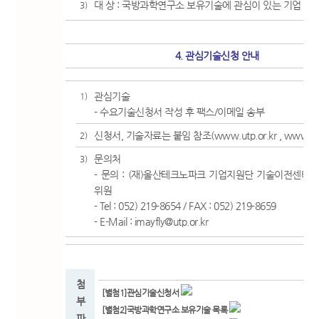
대 상 : 국방과학연구소 보유기술에 관심이 있는 기업
3)
4. 관심기술신청 안내
관심기술
1)
- 수요기술신청서 작성 후 팩스/이메일 송부
신청서, 기술자료는 붙임 참조(
www.utp.or.kr
,
www.utt
2)
문의처
3)
- 문의 : (재)울산테크노파크 기업지원단 기술이전센터 
위원
- Tel : 052) 219-8654 / FAX : 052) 219-8659
- E-Mail : imayfly@utp.or.kr
첨
[별첨1]관심기술신청서
부
[별첨2]국방과학연구소 보유기술 목록
파