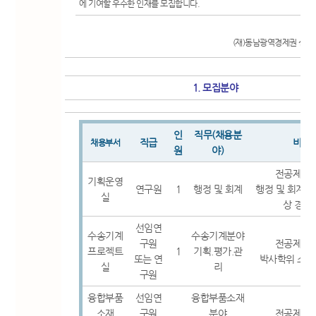
에 기여할 우수한 인재를 모집합니다.
20
(재)동남광역경제권 선
1. 모집분야
인
직무(채용분
직급
비고
채용부서
원
야)
전공제한
기획운영
연구원
1
행정 및 회계
행정 및 회계분
실
상 경력
선임연
수송기계
수송기계분야
구원
전공제한
프로젝트
1
기획.평가.관
또는 연
박사학위 소지
실
리
구원
융합부품
선임연
융합부품소재
소재
구원
분야
전공제한