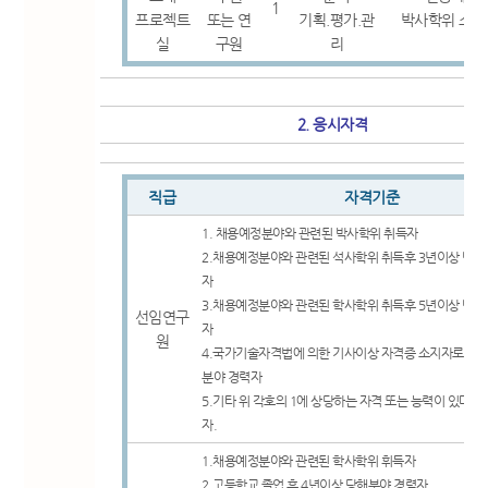
1
프로젝트
또는 연
기획.평가.관
박사학위 소지
실
구원
리
2. 응시자격
직급
자격기준
1. 채용예정분야와 관련된 박사학위 취득자
2.채용예정분야와 관련된 석사학위 취득후 3년이상 당해
자
3.채용예정분야와 관련된 학사학위 취득후 5년이상 당해
선임연구
자
원
4.국가기술자격법에 의한 기사이상 자격증 소지자로 5년
분야 경력자
5.기타 위 각호의 1에 상당하는 자격 또는 능력이 있다고
자.
1.채용예정분야와 관련된 학사학위 휘득자
2.고등학교 졸업 후 4년이상 당해분야 경력자