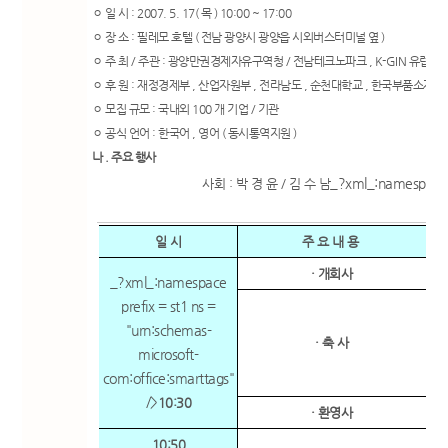
ㅇ 일 시 : 2007. 5. 17( 목 ) 10:00 ~ 17:00
ㅇ 장 소 : 필레모 호텔 ( 전남 광양시 광양읍 시외버스터미널 옆 )
ㅇ 주 최 / 주관 : 광양만권경제자유구역청 / 전남테크노파크 , K-GIN 유럽센
ㅇ 후 원 : 재정경제부 , 산업자원부 , 전라남도 , 순천대학교 , 한국부품소재
ㅇ 모집 규모 : 국내외 100 개 기업 / 기관
ㅇ 공식 언어 : 한국어 , 영어 ( 동시통역지원 )
나 . 주요 행사
_?xml_:namespace p
사회
:
박 경 윤
/
김 수 남
일 시
주 요 내 용
· 개회사
_?xml_:namespace
prefix = st1 ns =
"urn:schemas-
산업
· 축 사
microsoft-
com:office:smarttags"
한
/>
10:30
· 환영사
광
10:50
·
M