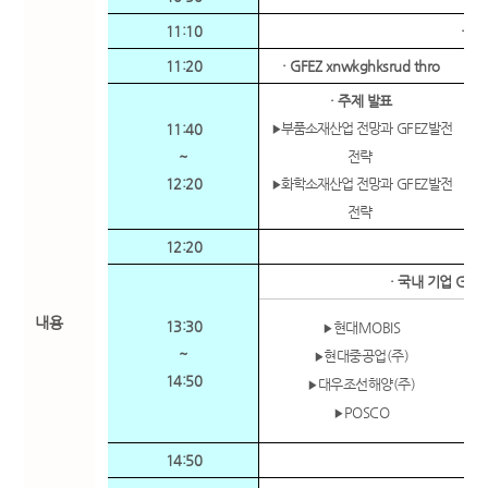
11:10
·
Cof
11:20
·
GFEZ xnwkghksrud thro
G
· 주제 발표
부품소재산업 전망과
GFEZ
발전
11:40
▶
한국
~
전략
12:20
화학소재산업 전망과
GFEZ
발전
▶
한국
전략
12:20
· 국내 기업
Glob
내용
13:30
현대
MOBIS
▶
~
현대중공업
(
주
)
▶
14:50
대우조선해양
(
주
)
▶
자동
POSCO
▶
14:50
·
cof