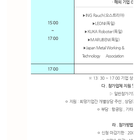
· 해외 기업
Glob
ING Rauch(
오스트리아
)
▶
15:00
LEONI(
독일
)
▶
~
KUKA Roboter(
독일
)
▶
17:00
MARUBENI(
독일
)
▶
Japan Metal Working &
▶
Technology Association
17:00
※ 13: 30 ~ 17:00 기업 상
다 . 참가업체 지원 및 
▷ 일반참가기업
ㅇ 지원 : 희망기업간 개별상담 주선 , 상담장 제
ㅇ 부담 : 항공임 , 기타 
라 . 참가방법
ㅇ 신청 마감기한 : 2007. 5.