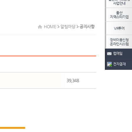
사업안내
울산
지역스타기업
HOME
알림마당
공지사항
VR투어
장비이용신청
온라인시스템
웹메일
전자결재
39,348