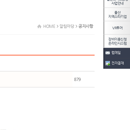
사업안내
울산
지역스타기업
HOME
알림마당
공지사항
VR투어
장비이용신청
온라인시스템
웹메일
전자결재
879