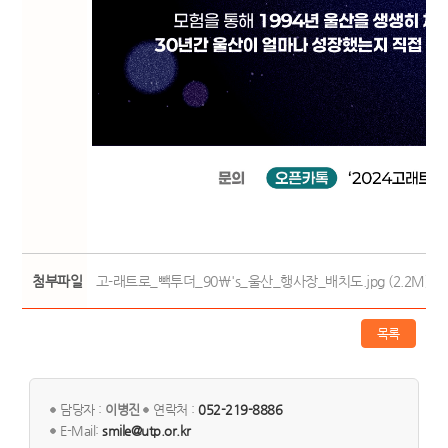
첨부파일
고-래트로_빽투더_90\'s_울산_행사장_배치도.jpg (2.2M)
목록
담당자 :
이병진
연락처 :
052-219-8886
E-Mail:
smile@utp.or.kr