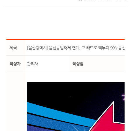
제목
[울산광역시] 울산공업축제 연계, 고-래트로 빽투더 90's 울산 
작성자
관리자
작성일