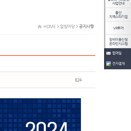
사업안내
울산
지역스타기업
HOME
알림마당
공지사항
VR투어
장비이용신청
온라인시스템
웹메일
전자결재
824