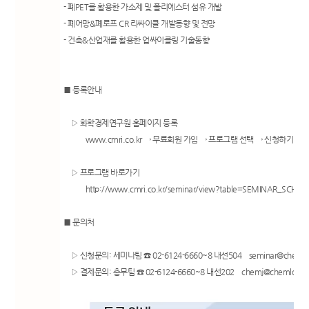
- 폐PET를 활용한 가소제 및 폴리에스터 섬유 개발
- 폐어망&폐로프 CR 리싸이클 개발동향 및 전망
- 건축&산업재를 활용한 업싸이클링 기술동향
■ 등록안내
▷ 화학경제연구원 홈페이지 등록
www.cmri.co.kr
→ 무료회원 가입 → 프로그램 선택 → 신청하기 → 
▷ 프로그램 바로가기
http://www.cmri.co.kr/seminar/view?table=SEMINAR_SCHE
■ 문의처
▷ 신청문의: 세미나팀 ☎ 02-6124-6660~8 내선504
seminar@chemlo
▷ 결제문의: 총무팀 ☎ 02-6124-6660~8 내선202
chemj@chemlocus