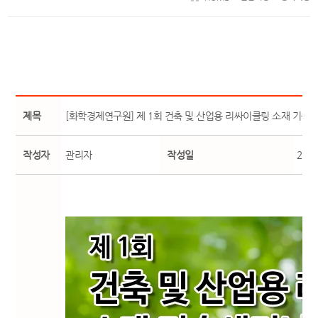
제목
[화학경제연구원] 제 1회 건축 및 산업용 리싸이클링 소재 기술
작성자
관리자
작성일
24-1