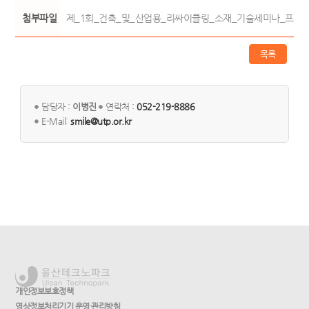
첨부파일
제_1회_건축_및_산업용_리싸이클링_소재_기술세미나_프로그램_202
목록
담당자 :
이병진
연락처 :
052-219-8886
E-Mail:
smile@utp.or.kr
개인정보보호정책
영상정보처리기기 운영·관리방침