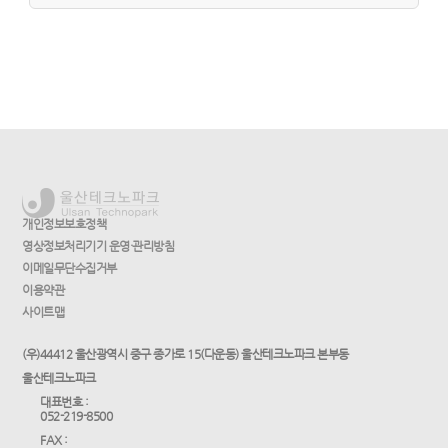
개인정보보호정책
영상정보처리기기 운영·관리방침
이메일무단수집거부
이용약관
사이트맵
(우)44412 울산광역시 중구 종가로 15(다운동) 울산테크노파크 본부동
울산테크노파크
대표번호 :
052-219-8500
FAX :