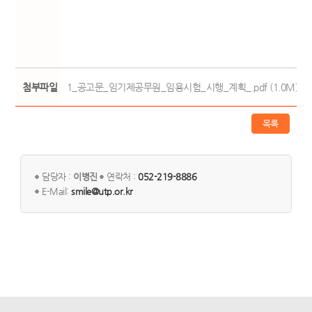
첨부파일
1_공고문_임기제공무원_임용시험_시행_계획_.pdf (1.0M)
목록
담당자 :
이병진
연락처 :
052-219-8886
E-Mail:
smile@utp.or.kr