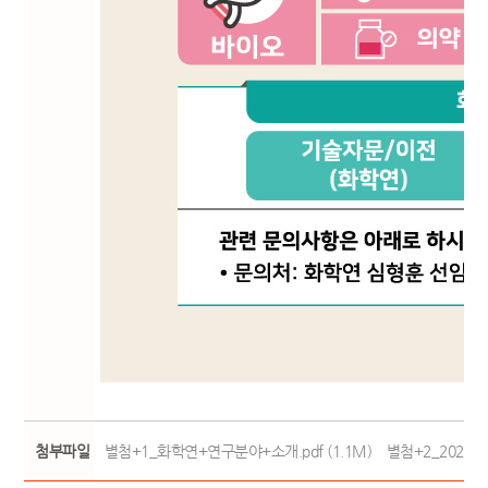
첨부파일
별첨+1_화학연+연구분야+소개.pdf (1.1M)
별첨+2_2025