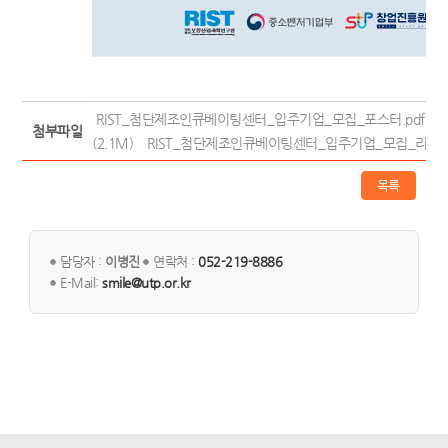
RIST_첨단제조인큐베이팅센터_입주기업_모집_포스터.pdf (1.
첨부파일
(2.1M)
RIST_첨단제조인큐베이팅센터_입주기업_모집_리플릿.pd
목록
담당자 :
이병진
연락처 :
052-219-8886
E-Mail:
smile@utp.or.kr