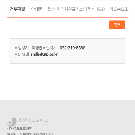
첨부파일
_안내문__울산_지역혁신클러스터육성_R&D__기술수요조사.hwp
목록
담당자 :
이병진
연락처 :
052-219-8886
E-Mail:
smile@utp.or.kr
개인정보보호정책