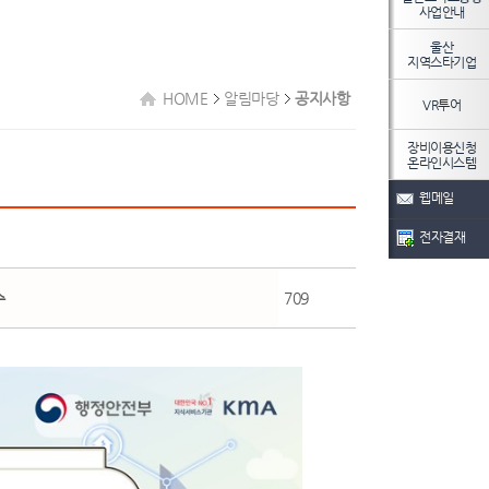
사업안내
울산
지역스타기업
HOME
알림마당
공지사항
VR투어
장비이용신청
온라인시스템
웹메일
전자결재
수
709