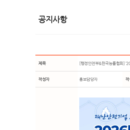
공지사항
제목
[행정안전부&한국능률협회] ‘2
작성자
홍보담당자
작