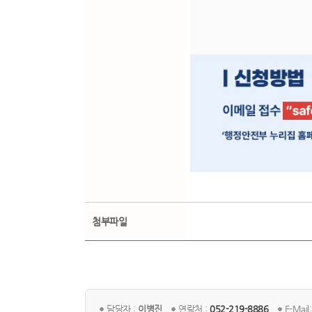
첨부파일
담당자 :
이병진
연락처 :
052-219-8886
E-Mail