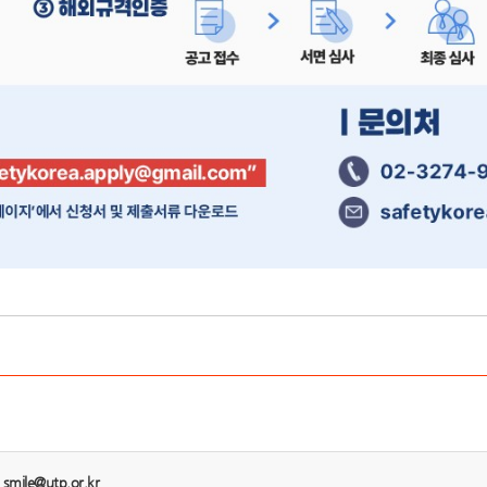
:
smile@utp.or.kr