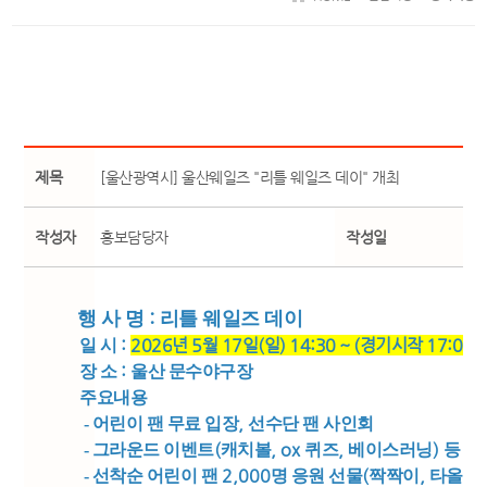
제목
[울산광역시] 울산웨일즈 "리틀 웨일즈 데이" 개최
작성자
홍보담당자
작성일
:
행 사 명
리틀 웨일즈 데이
:
2026
년
5
월
17
일
(
일
) 14:30 ~ (
경기시작
17:00,
일 시
:
장 소
울산 문수야구장
주요내용
,
- 어린이 팬 무료 입장
선수단 팬 사인회
(
, ox
,
)
-
그라운드 이벤트
캐치볼
퀴즈
베이스러닝
등
2,000
(
,
)
- 선착순 어린이 팬
명 응원 선물
짝짝이
타올