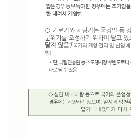
짧은 경우 등
부득이한 경우에는 조기임을 알
한 내려서 게양
함
○
가
로기와 차량기는 국경일 등 경사
분위기를 조성
하
기 위하여 달고 있으
달지 않음
(
｢
국기의 게양
·
관리
및 선양에 관
)
항
*
단
,
국립현충원 등 추모행사장 주변도로나 추
태로 달 수 있음
○
심한 비
‧
바람 등으로 국기의 존엄성이 
경우에는
게양
하지
않으며
,
일시적 악천후 시
달거나
내렸다가 다시 게