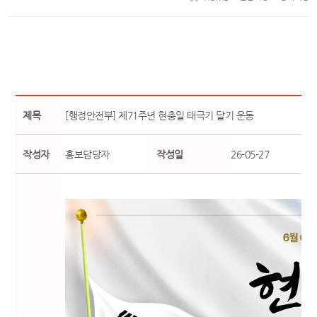
제목
[행정안전부] 제71주년 현충일 태극기 달기 운동
작성자
홍보담당자
작성일
26-05-27