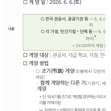
□
게 양 일
: 2026. 6. 6.(
토
)
○
전국 관공서
,
공공기관 등
⇒
6. 6.(
)
토
지
내용
○
각 가정
,
민간기업
‧
단체 등
⇒
6. 6.(
*
까지
* 24:00
까지 게양 권
□
게양 대상
:
관공서
,
각급 학교
,
가정
,
민간
□
게양 방법
○
조기
(
弔旗
)
게양
(
깃봉에서 깃면의 세
)
게양
-
함께 게양하는 다른 기
(
,
기관기
새마
게양
*
단
,
외국기를 조기로 게양할 경우에는 미리 해
의를 거쳐야 함
*
*
차
량이나 보행자의 통행에 지장을 줄 우려