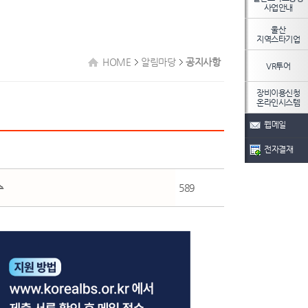
사업안내
울산
지역스타기업
HOME
알림마당
공지사항
VR투어
장비이용신청
온라인시스템
웹메일
전자결재
수
589