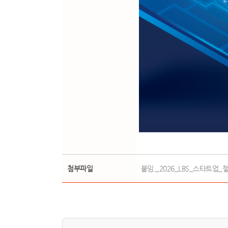
첨부파일
붙임._2026_LBS_스타트업_챌