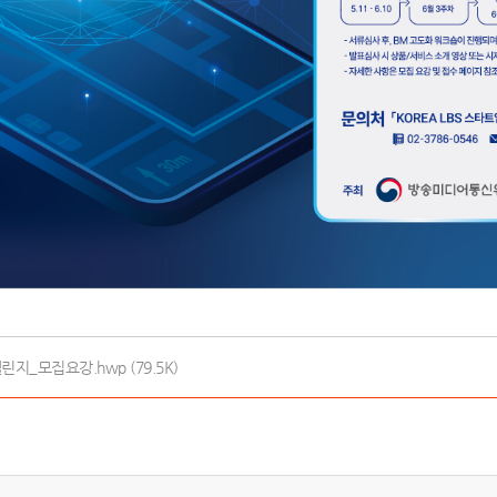
린지_모집요강.hwp (79.5K)