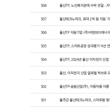
508
울산TP, 노인복지관에 수박 전달...지역
507
울산테크노파크, 최대 2억 원 지원 '
506
울산TP 지원기업 (주)비앤와이에너지
505
울산TP, 스마트공장 성과평가 ‘4년 연속 
504
울산TP, 2024년 울산 이차전지 산업
503
울산, 이차전지 산업 글로벌 허브로 도약(최
502
울산TP-송원산업(주), 자동차용 이종 
501
울주군·울산테크노파크, 스마트팜 청년 농