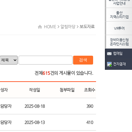
사업안내
울산
지역스타기업
HOME
알림마당
보도자료
VR투어
장비이용신청
온라인시스템
웹메일
검색
전자결재
전체
615
건의 게시물이 있습니다.
작성자
작성일
첨부파일
조회수
보담당자
2025-08-18
390
보담당자
2025-08-13
410