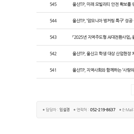
545
울산TP, 미래 모빌리티 안전 확보를 위한
544
울산TP, ‘암모니아 벙커링 특구’ 성공 실
543
「2025년 지역주도형 AI대전환사업」
542
울산TP, 울산고 학생 대상 산업현장 체험
541
울산TP, 지역사회와 함께하는 ‘사랑의 헌혈
담당자 :
임설경
연락처 :
052-219-8637
E-Mail