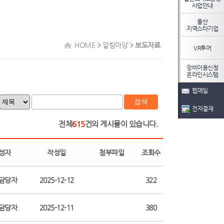
사업안내
울산
지역스타기업
HOME
알림마당
보도자료
VR투어
장비이용신청
온라인시스템
웹메일
검색
전자결재
전체
615
건의 게시물이 있습니다.
성자
작성일
첨부파일
조회수
담당자
2025-12-12
322
담당자
2025-12-11
380