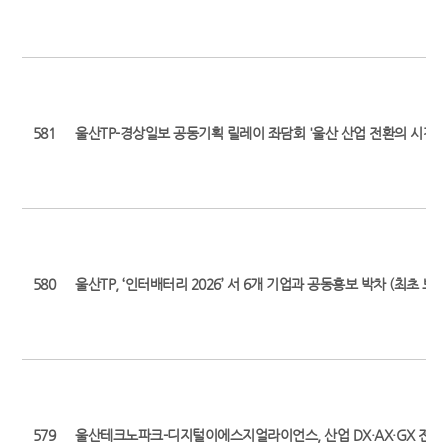
581
울산TP-경상일보 공동기획 릴레이 좌담회 '울산 산업 전환의 시간' (1
580
울산TP, ‘인터배터리 2026’ 서 6개 기업과 공동홍보 박차 (최초 보도일: 2
579
울산테크노파크-디지털이에스지얼라이언스, 산업 DX·AX·GX 전환 