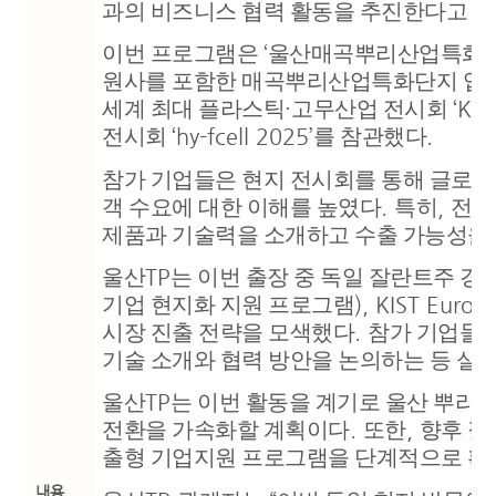
과의 비즈니스 협력 활동을 추진한다고 
이번 프로그램은
‘
울산매곡뿌리산업특화단
원사를 포함한 매곡뿌리산업특화단지 입
세계 최대 플라스틱
·
고무산업 전시회
‘K 
전시회
‘hy-fcell 2025’
를 참관했다
.
참가 기업들은 현지 전시회를 통해 글로벌
객 수요에 대한 이해를 높였다
.
특히
,
전시
제품과 기술력을 소개하고 수출 가능성을
울산
TP
는 이번 출장 중 독일 잘란트주 
기업 현지화 지원 프로그램
), KIST Europ
시장 진출 전략을 모색했다
.
참가 기업들은
기술 소개와 협력 방안을 논의하는 등 실
울산
TP
는 이번 활동을 계기로 울산 뿌리
전환을 가속화할 계획이다
.
또한
,
향후 잘
출형 기업지원 프로그램을 단계적으로 확
내용