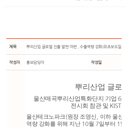
제목
뿌리산업 글로벌 진출 발판 마련...수출역량 강화(최초보도일 : 2025.
작성자
홍보담당자
작성일
뿌리산업 글로벌
6
울산매곡뿌리산업특화단지 기업
개
KIST E
전시회 참관 및
울산테크노파크
(
원장 조영신
,
이하 울산
T
역량 강화를 위해 지난
10
월
7
일부터
15