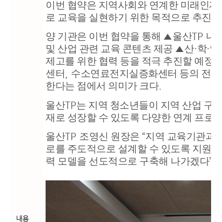
이번 협약은 지역사회와 연계한 미래인재
로 교육을 실현하기 위한 목적으로 추진
양 기관은 이번 협약을 통해
▲
울산
TP
내
및 산업 관련 교육 콘텐츠 제공
▲
산
·
학
·
연
제고를 위한 협력 등을 적극 추진할 예정
센터
,
수소연료전지실증화센터 등의 전문 
한다는 점에서 의미가 크다
.
울산
TP
는 지역 청소년들이 지역 산업 구
재로 성장할 수 있도록 다양한 연계 프로
울산
TP
조영신 원장은
“
지역 교육기관과의
로를 주도적으로 설계할 수 있도록 지원을
력 모델을 선도적으로 구축해 나가겠다
”
라
내용