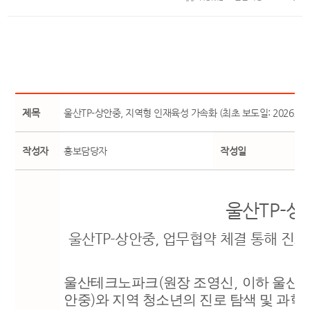
제목
울산TP-상안중, 지역형 인재육성 가속화 (최초 보도일: 2026. 2. 2
작성자
홍보담당자
작성일
울산
TP-
상
울산
TP-
상안중
,
업무협약 체결 통해 진로
울산테크노파크
(
원장 조영신
,
이하 울산
T
안중
)
와 지역 청소년의 진로 탐색 및 과