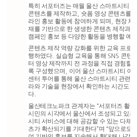
특히 서포터즈는 매월 울산 스마트시티 
콘텐츠를 제작하고
,
숏폼 영상 콘텐츠를 
라인 홍보 활동에 참여하게 되며
,
현장 체
재를 기반으로 한 생생한 콘텐츠 제작과 
캠페인 홍보 등 다양한 활동을 병행할 예
콘텐츠 제작 역량 강화를 위한 교육 프로
행하였다
.
실습형 교육을 통해
SNS
콘텐츠
터 영상 제작까지 전 과정을 직접 경험할 
록 구성했으며
,
이어 울산 스마트시티 이
센터 투어를 통해 울산 스마트시티 관련 
라와 기술을 현장에서 확인하는 시간도 
다
.
울산테크노파크 관계자는
“
서포터즈 활동
시민의 시각에서 울산에서 조성되고 있는
시티 서비스에 대해 공감할 수 있는 다채
츠가 확산되기를 기대한다
”
며
“
앞으로도 
여 기반의 홍보를 지속해서 확대해 나갈 