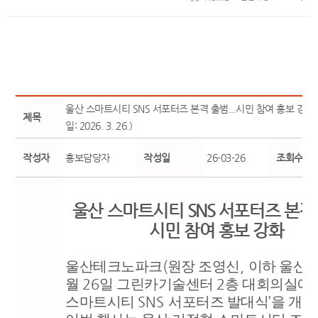
울산 스마트시티 SNS 서포터즈 본격 출범...시민 참여 홍보 강화
제목
일: 2026. 3. 26.)
작성자
홍보담당자
작성일
26-03-26
조회수
울산 스마트시티
SNS
서포터즈 본격
시민 참여 홍보 강화
울산테크노파크
(
원장 조영신
,
이하 울산
T
월
26
일 그린카기술센터
2
층 대회의실에
스마트시티
SNS
서포터즈 발대식
’
을 개