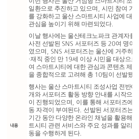
이번 행사는 울산 거점형 스마트시티 조
일환으로 추진하고 있으며
,
시민 참여 기
를 강화하고 울산 스마트시티 사업에 대한
관심을 높이기 위해 마련되었다
.
이날 행사에는 울산테크노파크 관계자를
사전 선발된
SNS
서포터즈 등
20
여 명이
였으며
, SNS
서포터즈는 울산에 거주하거
·
재직 중인 만
19
세 이상 시민을 대상으로
여 스마트시티에 대한 관심과 콘텐츠 제작
을 종합적으로 고려해 총
10
팀이 선발됐
행사는 울산 스마트시티 조성사업 전반에 
개와 서포터즈 활동 방향 안내를 시작으로
이 진행되었으며
,
이를 통해 서포터즈에게
동 자격이 부여된다
.
선발된 서포터즈는 
기간 동안 다양한 온라인 채널을 활용해 
트시티 관련 서비스와 주요 성과를 알리는
내용
동을 수행하게 된다
.