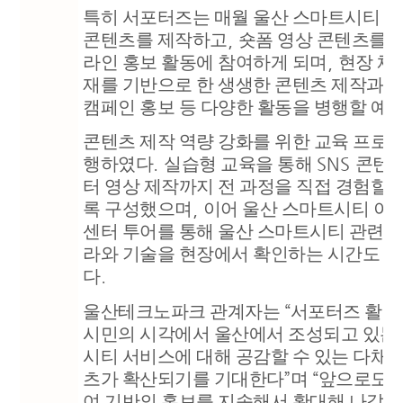
특히 서포터즈는 매월 울산 스마트시티 
콘텐츠를 제작하고
,
숏폼 영상 콘텐츠를 
라인 홍보 활동에 참여하게 되며
,
현장 체
재를 기반으로 한 생생한 콘텐츠 제작과 
캠페인 홍보 등 다양한 활동을 병행할 예
콘텐츠 제작 역량 강화를 위한 교육 프로
행하였다
.
실습형 교육을 통해
SNS
콘텐츠
터 영상 제작까지 전 과정을 직접 경험할 
록 구성했으며
,
이어 울산 스마트시티 이
센터 투어를 통해 울산 스마트시티 관련 
라와 기술을 현장에서 확인하는 시간도 
다
.
울산테크노파크 관계자는
“
서포터즈 활동
시민의 시각에서 울산에서 조성되고 있는
시티 서비스에 대해 공감할 수 있는 다채
츠가 확산되기를 기대한다
”
며
“
앞으로도 
여 기반의 홍보를 지속해서 확대해 나갈 