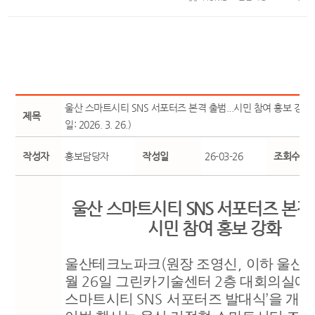
울산 스마트시티 SNS 서포터즈 본격 출범...시민 참여 홍보 강화
제목
일: 2026. 3. 26.)
작성자
홍보담당자
작성일
26-03-26
조회수
울산 스마트시티
SNS
서포터즈 본격
시민 참여 홍보 강화
울산테크노파크
(
원장 조영신
,
이하 울산
T
월
26
일 그린카기술센터
2
층 대회의실에
스마트시티
SNS
서포터즈 발대식
’
을 개