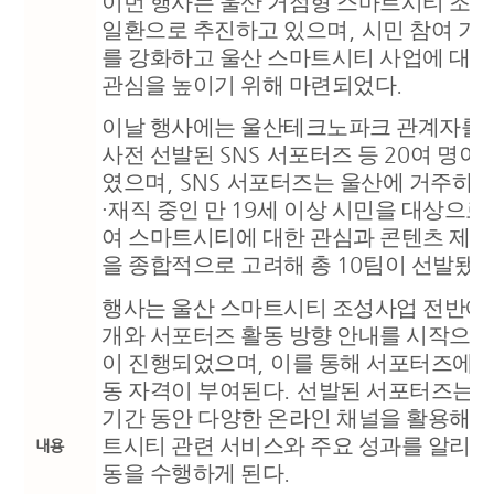
이번 행사는 울산 거점형 스마트시티 조
일환으로 추진하고 있으며
,
시민 참여 기
를 강화하고 울산 스마트시티 사업에 대한
관심을 높이기 위해 마련되었다
.
이날 행사에는 울산테크노파크 관계자를
사전 선발된
SNS
서포터즈 등
20
여 명이
였으며
, SNS
서포터즈는 울산에 거주하거
·
재직 중인 만
19
세 이상 시민을 대상으로
여 스마트시티에 대한 관심과 콘텐츠 제작
을 종합적으로 고려해 총
10
팀이 선발됐
행사는 울산 스마트시티 조성사업 전반에 
개와 서포터즈 활동 방향 안내를 시작으로
이 진행되었으며
,
이를 통해 서포터즈에게
동 자격이 부여된다
.
선발된 서포터즈는 
기간 동안 다양한 온라인 채널을 활용해 
트시티 관련 서비스와 주요 성과를 알리는
내용
동을 수행하게 된다
.