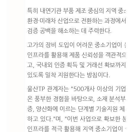
특히
내연기관 부품 제조 중심의 지역 중소
환경
·
미래차
산업
으로 전환하는 과정에서 
검증 공백을 해소하는 데 주력한다
.
고가의 장비 도입이 어려운 중소기업이 울
인프라를 활용해
제품 신뢰성을 객관적으로
고
,
국내외 인증 획득 및 거래선 확보까지 
있도록 밀착 지원한다는 방침이다
.
울산
TP
관계자는
"500
개사 이상의 기업을
온 풍부한 경험을
바탕으로
,
소재 분석부터
증
,
양산화에 이르는 단계별 기술지원
체계
하고 있다
."
며
, "
이번 사업으로 확보한 분
인프라를 적극 활용해 지역 중소기업이 글