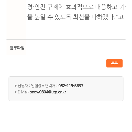
경
·
안전 규제에 효과적으로 대응하고 기술
을 높일 수 있도록 최선을 다하겠다
."
고 
첨부파일
목록
담당자 :
임설경
연락처 :
052-219-8637
E-Mail:
snow0304@utp.or.kr