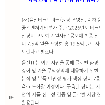
(
재
)
울산테크노파크
(
원장 조영신
,
이하 울
중소벤처기업부가 주관
‘2026
년도 테크노
산장비 고도화 지원사업
’
공모에 최종 선정
비
7.5
억 원을 포함한 총
19.5
억 원의 사업
보했다고 밝혔다
.
울산
TP
는 이번 사업을 통해 글로벌 환경
·
안
강화 및 기술 무역
장벽에 대응하기 위한 
분석 및 부품 안전성 평가 핵심 장비
7
종을
축
·
고도화할 예정이다
.
구축된 장비는
지역
업의 제품 신뢰성 검증
및 글로벌 시장 진
내용
활용된다
.