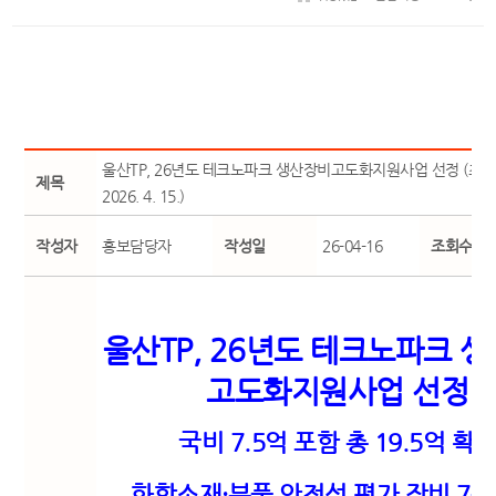
울산TP, 26년도 테크노파크 생산장비고도화지원사업 선정 (최초
제목
2026. 4. 15.)
작성자
홍보담당자
작성일
26-04-16
조회수
울산
TP,
26
년도 테크노파크 
고도화지원사업 선정
국비
7.5
억 포함 총
19.5
억 확
화학소재
·
부품 안전성 평가 장비
7
종