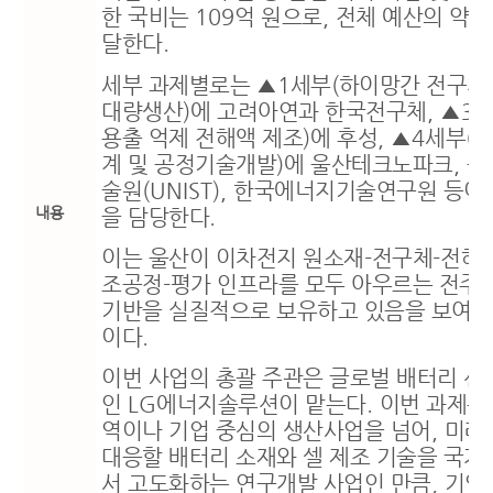
한 국비는
109
억 원으로
,
전체 예산의 약
4
달한다
.
세부 과제별로는
▲
1
세부
(
하이망간 전구체 
대량생산
)
에 고려아연과 한국전구체
,
▲
3
용출 억제 전해액 제조
)
에 후성
,
▲
4
세부
(
배
계 및 공정기술개발
)
에 울산테크노파크
,
울
술원
(UNIST),
한국에너지기술연구원 등이 
내용
을 담당한다
.
이는 울산이 이차전지 원소재
-
전구체
-
전해
조공정
-
평가 인프라를 모두 아우르는 전주
기반을 실질적으로 보유하고 있음을 보여주
이다
.
이번 사업의 총괄 주관은 글로벌 배터리 선
인
LG
에너지솔루션이 맡는다
.
이번 과제는
역이나 기업 중심의 생산사업을 넘어
,
미래
대응할 배터리 소재와 셀 제조 기술을 국가
서 고도화하는 연구개발 사업인 만큼
,
기업