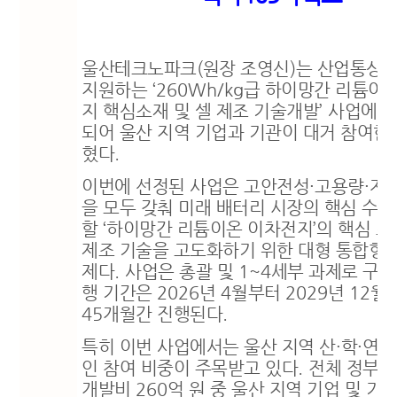
울산테크노파크
(
원장 조영신
)
는 산업통상
지원하는
‘260Wh/kg
급 하이망간 리튬이
지 핵심소재 및 셀 제조 기술개발
’
사업에 
되어 울산 지역 기업과 기관이 대거 참여한
혔다
.
이번에 선정된 사업은 고안전성
·
고용량
·
저
을 모두 갖춰 미래 배터리 시장의 핵심 수요
할
‘
하이망간 리튬이온 이차전지
’
의 핵심 소
제조 기술을 고도화하기 위한 대형 통합형
제다
.
사업은 총괄 및
1~4
세부 과제로 구
행 기간은
2026
년
4
월부터
2029
년
12
월
45
개월간 진행된다
.
특히 이번 사업에서는 울산 지역 산
·
학
·
연의
인 참여 비중이 주목받고 있다
.
전체 정부
개발비
260
억 원 중 울산 지역 기업 및 기