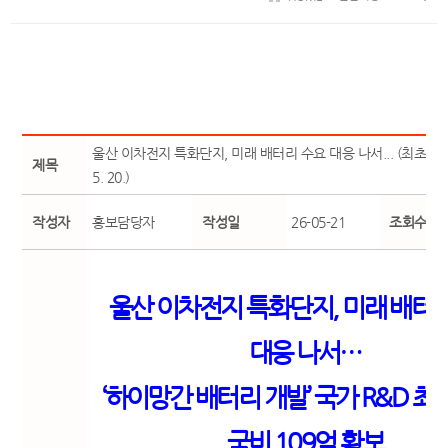
울산 이차전지 특화단지, 미래 배터리 수요 대응 나서... (최초 보도일
제목
5. 20.)
작성자
홍보담당자
작성일
26-05-21
조회수
울산 이차전지 특화단지
,
미래 배터
대응 나서…
‘
하이망간 배터리 개발
’
국가
R&D
최
국비
109
억 확보