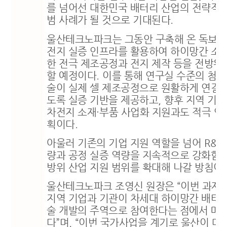
를 넘어선 대한민국 배터리 산업의 전략적 
범 사례가 될 것으로 기대된다
.
울산테크노파크는 그동안 구축해 온 독보적
전지 실증 인프라를 활용하여 하이망간 소
한 전극 제조공정과 전지 제작 등을 전방위
할 예정이다
.
이를 통해 연구실 수준의 첨단
술이 실제 셀 제조공정으로 원활하게 연결될
도록 실증 기반을 제공하고
,
향후 지역 기업
차전지 소재
·
부품 사업화 지원과도 적극 연
획이다
.
아울러 기존의 기업 지원 역할을 넘어
R&
량과 공정 실증 역량을 지속적으로 강화함
방위 산업 지원 범위를 확대해 나갈 방침이
울산테크노파크 조영신 원장은
“
이번 과제
지역 기업과 기관이 차세대 하이망간 배터
술 개발의 주역으로 참여한다는 점에서 매
다
”
며
, “
이번 국가사업을 계기로 울산이 대