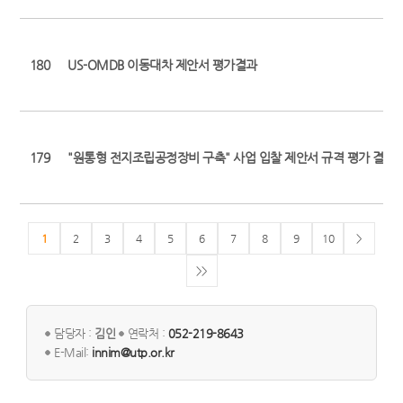
180
US-OMDB 이동대차 제안서 평가결과
179
"원통형 전지조립공정장비 구축" 사업 입찰 제안서 규격 평가 결과
1
2
3
4
5
6
7
8
9
10
>
>>
담당자 :
김인
연락처 :
052-219-8643
E-Mail:
innim@utp.or.kr