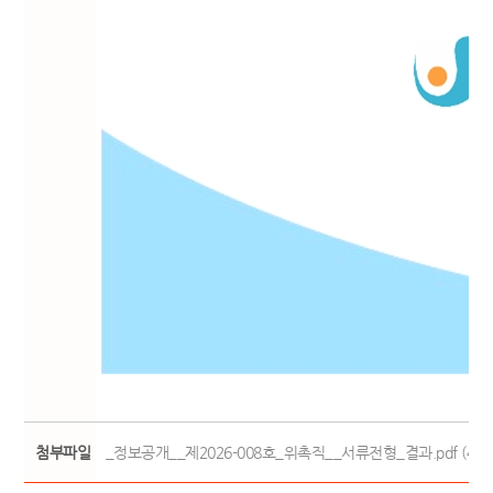
첨부파일
_정보공개__제2026-008호_위촉직__서류전형_결과.pdf (49.1