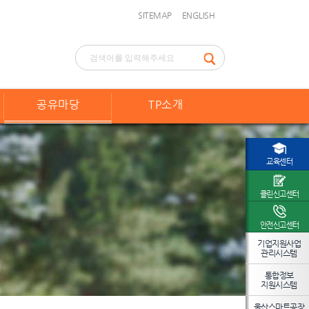
SITEMAP
ENGLISH
공유마당
TP소개
교육센터
클린신고센터
안전신고센터
기업지원사업
관리시스템
통합정보
지원시스템
울산스마트공장