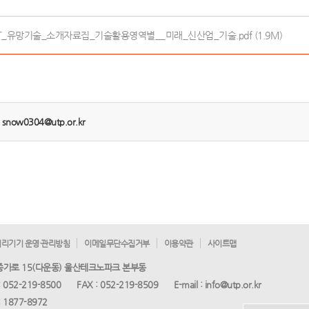
ICT_유망기술_소개자료집_기술활용영역별__미래_신산업_기술.pdf (1.9M)
:
snow0304@utp.or.kr
리기기 운영·관리방침
이메일무단수집거부
이용약관
사이트맵
 종가로 15(다운동) 울산테크노파크 본부동
:
052-219-8500
FAX :
052-219-8509
E-mail :
info@utp.or.kr
:
1877-8972