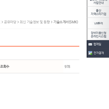
사업안내
울산
지역스타기업
E
공유마당
최신 기술정보 및 동향
기술소개서(SMK)
VR투어
장비이용신청
온라인시스템
웹메일
전자결재
조회수
978