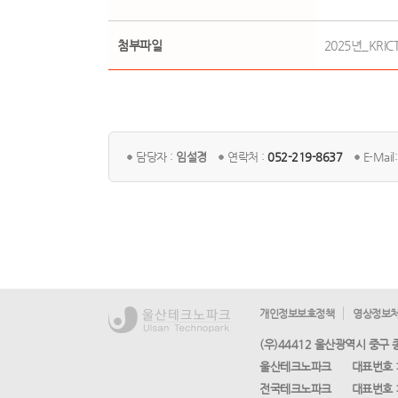
첨부파일
2025년_KR
담당자 :
임설경
연락처 :
052-219-8637
E-Mail
개인정보보호정책
영상정보처
(우)44412 울산광역시 중구
울산테크노파크
대표번호 
전국테크노파크
대표번호 