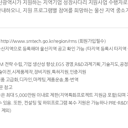
울산광역시가 지원하는 지역기업 성장사다리 지원사업 수행자
내하오니, 지원 프로그램별 참여를 희망하는 울산 지역 중소
ttp://www.smtech.go.kr/region/rms (회원가입필수)
울산지역으로 등록해야 울산지역 공고 확인 가능 (타지역 등록시 타지역
 BM 전략 수립,기업 생산성 향상,EGS 경영,R&D과제기획,기술지도,
 : 기술이전,시제품제작,장비지원,특허지원,인증지원
 제품 고급화,디자인,마케팅,제품운송,통·번역
고문 참고
은 최대 5,000만원 이내로 제한(지역특화프로젝트 지원금 포함)되며
수 있음. 또한, 컨설팅 및 하위프로그램 복수 지원은 가능하나 PRE-R&D와
 제외)