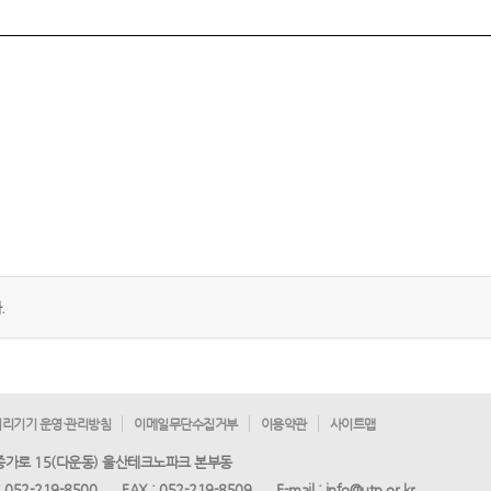
.
리기기 운영·관리방침
이메일무단수집거부
이용약관
사이트맵
 종가로 15(다운동) 울산테크노파크 본부동
:
052-219-8500
FAX :
052-219-8509
E-mail :
info@utp.or.kr