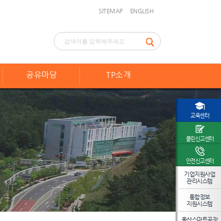
SITEMAP
ENGLISH
공유마당
TP소개
교육센터
클린신고센터
안전신고센터
기업지원사업
관리시스템
통합정보
지원시스템
울산스마트공장