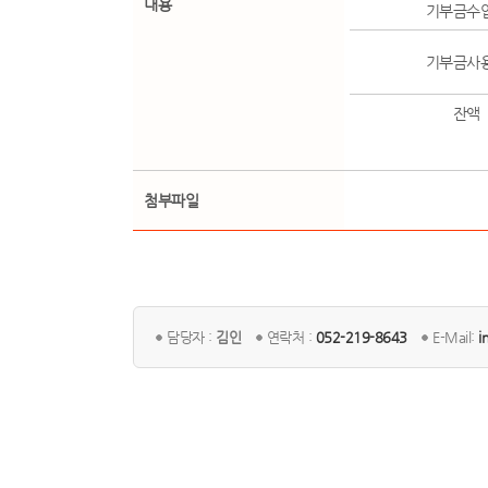
내용
기부금수
기부금사
잔액
첨부파일
담당자 :
김인
연락처 :
052-219-8643
E-Mail:
i