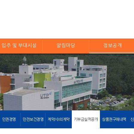
입주 및 부대시설
알림마당
정보공개
인권경영
안전보건경영
계약/수의계약
기부금실적공개
상품권구매내역
신