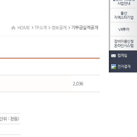
사업안내
울산
지역스타기업
HOME
TP소개
정보공개
기부금실적공개
VR투어
장비이용신청
온라인시스템
웹메일
전자결재
2,036
(단위 : 천원)