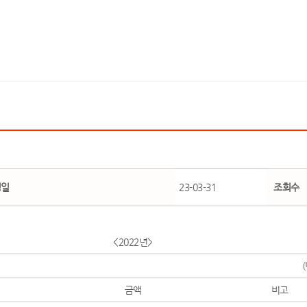
성일
23-03-31
조회수
<2022년>
금액
비고