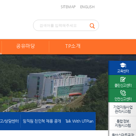
SITEMAP
ENGLISH
공유마당
TP소개
교육센터
클린신고센터
안전신고센터
기업지원사업
관리시스템
고/상담센터
임직원 친인척 채용 공개
Talk With UTPian
통합정보
지원시스템
울산스마트공장