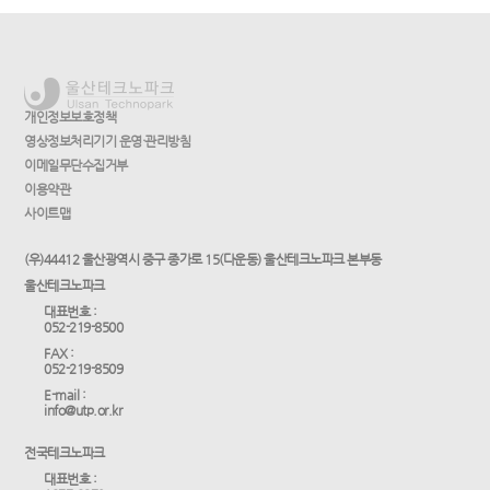
개인정보보호정책
영상정보처리기기 운영·관리방침
이메일무단수집거부
이용약관
사이트맵
(우)44412 울산광역시 중구 종가로 15(다운동) 울산테크노파크 본부동
울산테크노파크
대표번호 :
052-219-8500
FAX :
052-219-8509
E-mail :
info@utp.or.kr
전국테크노파크
대표번호 :