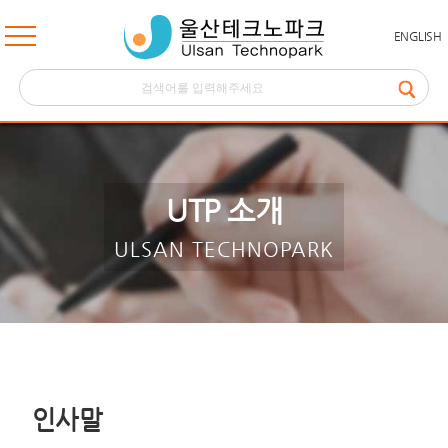
ENGLISH
UTP 소개
ULSAN TECHNOPARK
인사말