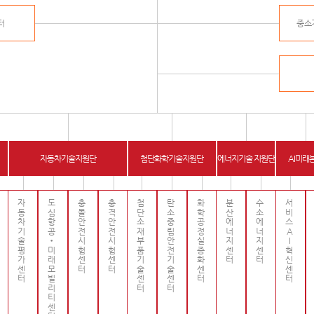
터
중소
자동차기술지원단
첨단화학기술지원단
에너지기술 지원단
AI미래
자동차기술평가센터
도심항공•미래모빌리티센터
충돌안전시험센터
충격안전시험센터
첨단소재부품기술센터
탄소중립안전기술센터
화학공정실증화센터
분산에너지센터
수소에너지센터
서비스AI혁신센터