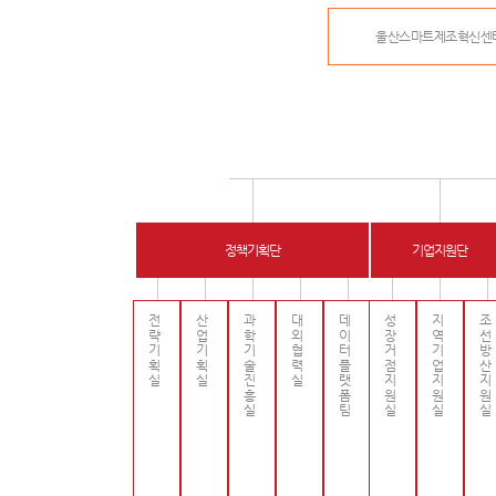
울산스마트제조혁신센
정책기획단
기업지원단
전략기획실
산업기획실
과학기술진흥실
대외협력실
데이터플랫폼팀
성장거점지원실
지역기업지원실
조선방산지원실