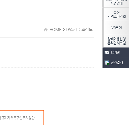
사업안내
울산
지역스타기업
VR투어
HOME
TP소개
조직도
장비이용신청
온라인시스템
웹메일
전자결재
산규제자유특구실무지원단