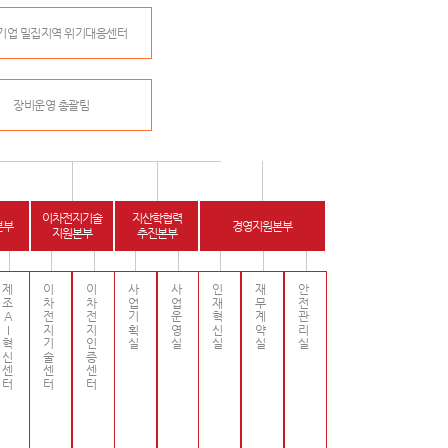
기업 밀집지역 위기대응센터
장비운영 총괄팀
이차전지기술
지산학협력
본부
경영지원본부
지원본부
추진본부
제조AI혁신센터
이차전지기술센터
이차전지인증센터
사업기획실
사업운영실
인재혁신실
재무계약실
안전관리실