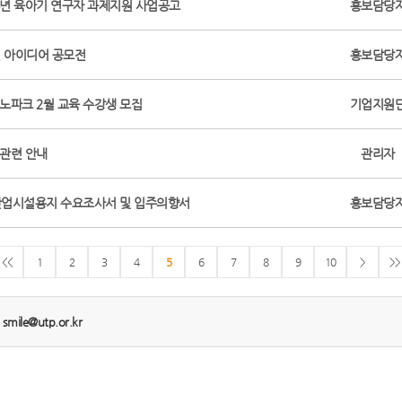
6년 육아기 연구자 과제지원 사업공고
홍보담당
민 아이디어 공모전
홍보담당
크노파크 2월 교육 수강생 모집
기업지원
 관련 안내
관리자
산업시설용지 수요조사서 및 입주의향서
홍보담당
<<
1
2
3
4
5
6
7
8
9
10
>
>>
:
smile@utp.or.kr