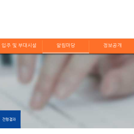
입주 및 부대시설
알림마당
정보공개
전형결과