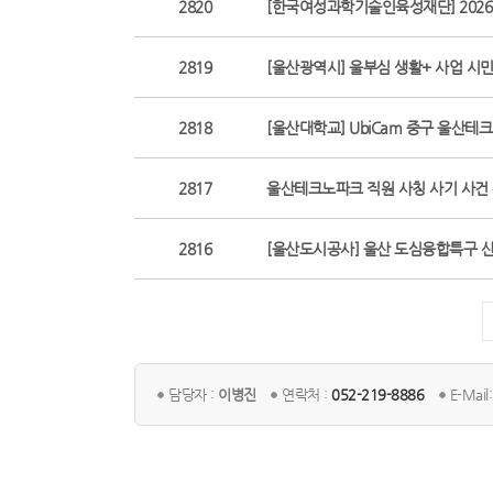
2820
[한국여성과학기술인육성재단] 202
2819
[울산광역시] 울부심 생활+ 사업 시
2818
[울산대학교] UbiCam 중구 울산테
2817
울산테크노파크 직원 사칭 사기 사건
2816
[울산도시공사] 울산 도심융합특구 
담당자 :
이병진
연락처 :
052-219-8886
E-Mail