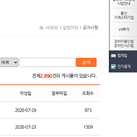
사업안내
울산
지역스타기업
HOME
알림마당
공지사항
VR투어
장비이용신청
온라인시스템
웹메일
검색
전자결재
전체
2,890
건의 게시물이 있습니다.
작성일
첨부파일
조회수
2026-07-29
973
2026-07-23
1509