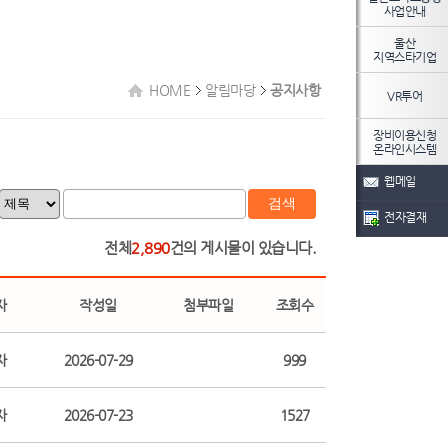
사업안내
울산
지역스타기업
HOME
알림마당
공지사항
VR투어
장비이용신청
온라인시스템
웹메일
검색
전자결재
전체
2,890
건의 게시물이 있습니다.
자
작성일
첨부파일
조회수
자
2026-07-29
999
자
2026-07-23
1527