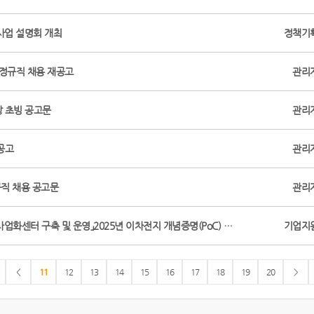
사업 설명회 개최
정책기
차 정규직 채용 재공고
관리
장 초빙 공고문
관리
공고
관리
규직 채용 공고문
관리
화센터 구축 및 운영」2025년 이차전지 개념증명(PoC) …
기업지
<
11
12
13
14
15
16
17
18
19
20
>