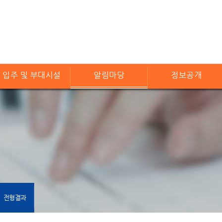
입주 및 부대시설
알림마당
정보공개
전형결과