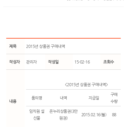
제목
2015년 상품권 구매내역
작성자
관리자
작성일
15-02-16
조회수
<2015년 상품권 구매내역>
구매
구
품의명
내역
지급일
내용
수량
임직원 설
온누리상품권(3만
2015.02.16(월)
88
선물
원권)