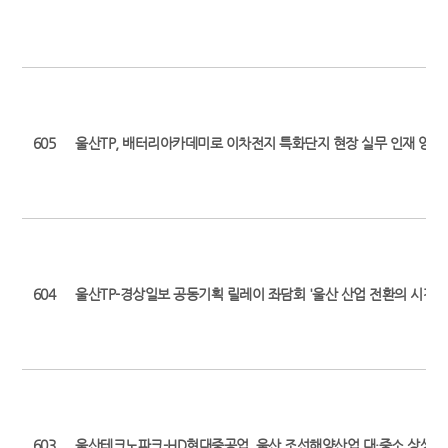
605
울산TP, 배터리아카데미로 이차전지 특화단지 현장 실무 인재 양성 박차 
604
울산TP-경상일보 공동기획 릴레이 좌담회 '울산 산업 전환의 시간' (
603
울산테크노파크-HD현대중공업, 울산 조선해양산업 대·중소 상생 협력