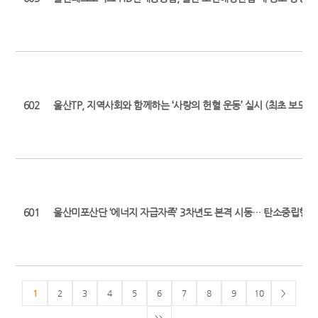
602
울산TP, 지역사회와 함께하는 ‘사랑의 헌혈 운동’ 실시 (최초 보도일: 202
601
울산미포산단 ‘에너지 자급자족’ 3차년도 본격 시동… 탄소중립형 산
1
2
3
4
5
6
7
8
9
10
>