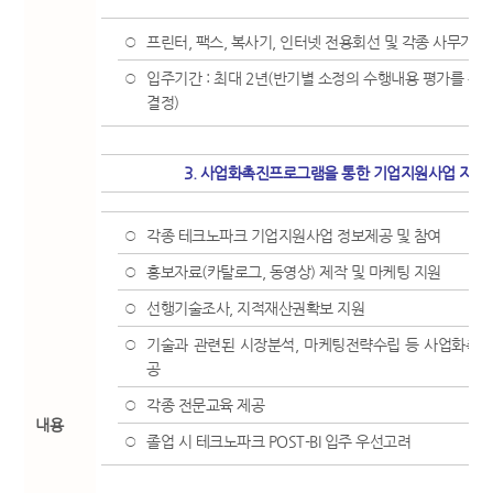
프린터, 팩스, 복사기, 인터넷 전용회선 및 각종 사무가구
○
입주기간 : 최대 2년(반기별 소정의 수행내용 평가를 통
○
결정)
3. 사업화촉진프로그램을 통한 기업지원사업 지원
각종 테크노파크 기업지원사업 정보제공 및 참여
○
홍보자료(카탈로그, 동영상) 제작 및 마케팅 지원
○
선행기술조사, 지적재산권확보 지원
○
기술과 관련된 시장분석, 마케팅전략수립 등 사업화촉진
○
공
각종 전문교육 제공
○
내용
졸업 시 테크노파크 POST-BI 입주 우선고려
○