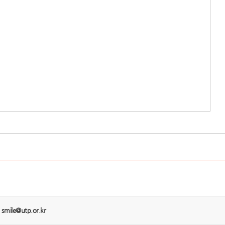
:
smile@utp.or.kr