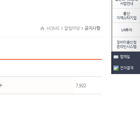
사업안내
울산
지역스타기업
HOME
알림마당
공지사항
VR투어
장비이용신청
온라인시스템
웹메일
전자결재
수
7,922