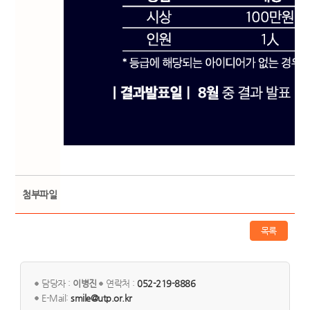
첨부파일
목록
담당자 :
이병진
연락처 :
052-219-8886
E-Mail:
smile@utp.or.kr