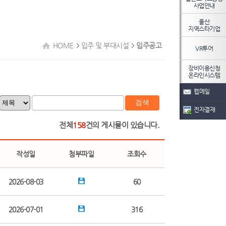
사업안내
울산
지역스타기업
HOME
입주 및 부대시설
입주공고
VR투어
장비이용신청
온라인시스템
웹메일
검색
전자결재
전체
158
건의 게시물이 있습니다.
작성일
첨부파일
조회수
2026-08-03
60
2026-07-01
316